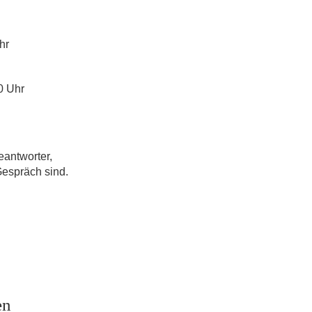
hr
0 Uhr
eantworter,
Gespräch sind.
en