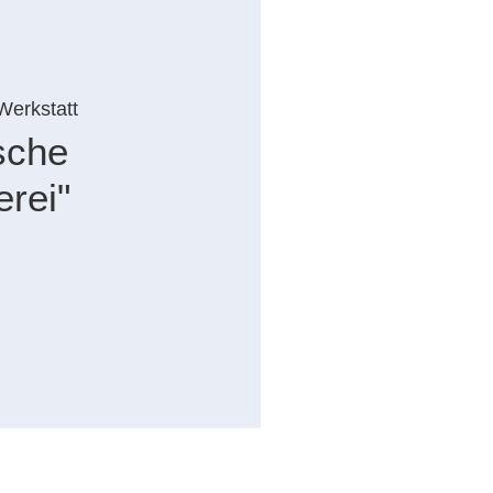
Werkstatt
sche
erei"